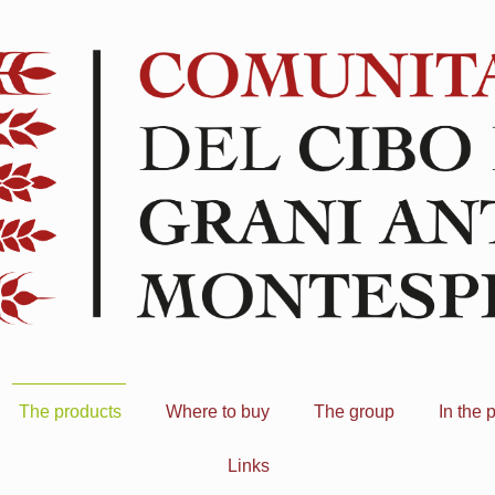
The products
Where to buy
The group
In the 
Links